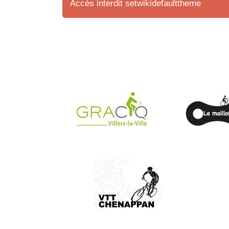
Accès interdit setwikidefaulttheme