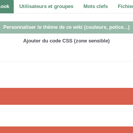
Look
Utilisateurs et groupes
Mots clefs
Fichie
Personnaliser le thème de ce wiki (couleurs, police...)
Ajouter du code CSS (zone sensible)