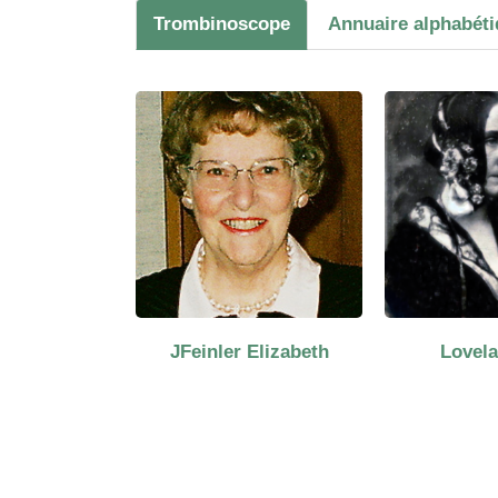
Trombinoscope
Annuaire alphabét
JFeinler Elizabeth
Lovela